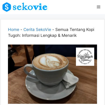
Skip
Me
to
content
Home
-
Cerita SekoVie
-
Semua Tentang Kopi
Tugoh: Informasi Lengkap & Menarik