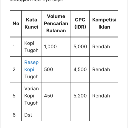
Volume
Kata
CPC
Kompetisi
Ko
No
Pencarian
Kunci
(IDR)
Iklan
O
Bulanan
Kopi
1
1,000
5,000
Rendah
Se
Tugoh
Resep
2
Kopi
500
4,500
Rendah
Se
Tugoh
Varian
5
Kopi
450
5,200
Rendah
Se
Tugoh
6
Dst